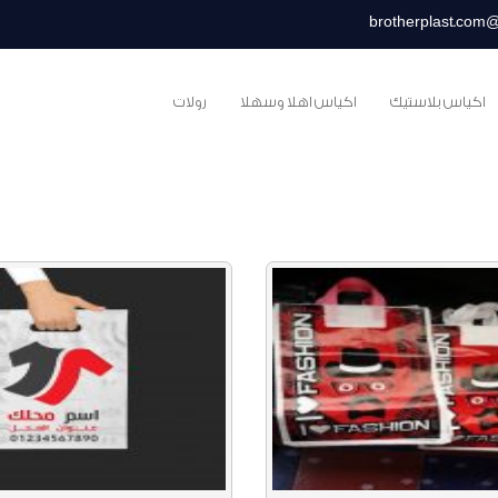
brotherplast.com
اكياس بلاستيك
اكياس اهلا وسهلا
رولات