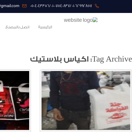
@gmail.com
01062992857 /01007540837 /0504043356
الرئيسية
اتصل بالمصنع
Tag Archive: اكياس بلاستيك